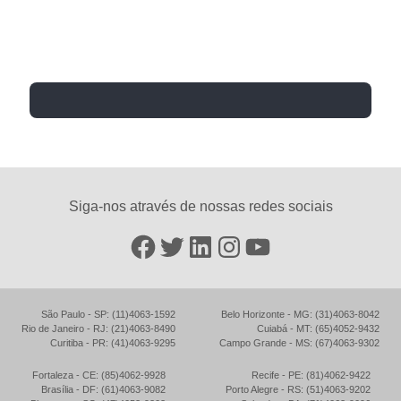
Siga-nos através de nossas redes sociais
Facebook
Twitter
LinkedIn
Instagram
YouTube
São Paulo - SP: (11)4063-1592
Belo Horizonte - MG: (31)4063-8042
Rio de Janeiro - RJ: (21)4063-8490
Cuiabá - MT: (65)4052-9432
Curitiba - PR: (41)4063-9295
Campo Grande - MS: (67)4063-9302
Fortaleza - CE: (85)4062-9928
Recife - PE: (81)4062-9422
Brasília - DF: (61)4063-9082
Porto Alegre - RS: (51)4063-9202