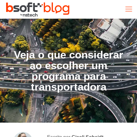
Veja o que considerar
ao escolher um
programa para
transportadora