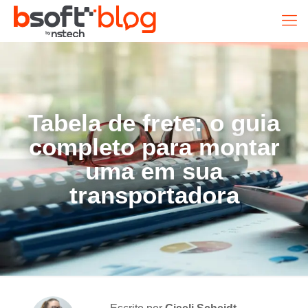
Tabela de frete: o guia
completo para montar
uma em sua
transportadora