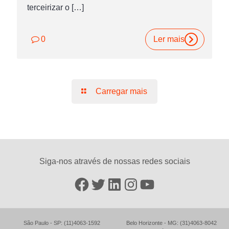
terceirizar o
[…]
0
Ler mais
Carregar mais
Siga-nos através de nossas redes sociais
Facebook
Twitter
LinkedIn
Instagram
YouTube
São Paulo - SP: (11)4063-1592
Belo Horizonte - MG: (31)4063-8042