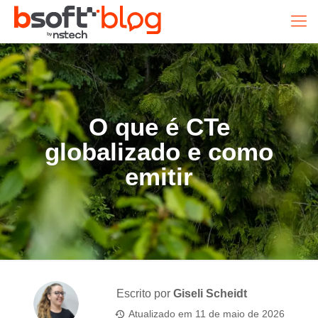
O que é CTe
globalizado e como
emitir
Escrito por
Giseli Scheidt
Atualizado em
11 de maio de 2026