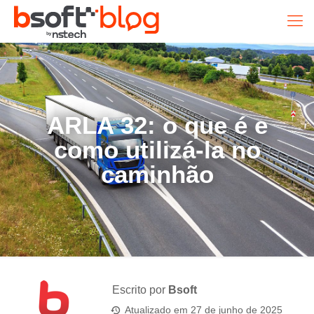
ARLA 32: o que é e
como utilizá-la no
caminhão
Escrito por
Bsoft
Atualizado em
27 de junho de 2025