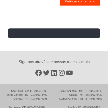
Siga-nos através de nossas redes sociais
Facebook
Twitter
LinkedIn
Instagram
YouTube
São Paulo - SP: (11)4063-1592
Belo Horizonte - MG: (31)4063-8042
Rio de Janeiro - RJ: (21)4063-8490
Cuiabá - MT: (65)4052-9432
Curitiba - PR: (41)4063-9295
Campo Grande - MS: (67)4063-9302
Fortaleza - CE: (85)4062-9928
Recife - PE: (81)4062-9422