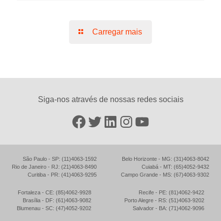
Carregar mais
Siga-nos através de nossas redes sociais
Facebook
Twitter
LinkedIn
Instagram
YouTube
São Paulo - SP: (11)4063-1592
Belo Horizonte - MG: (31)4063-8042
Rio de Janeiro - RJ: (21)4063-8490
Cuiabá - MT: (65)4052-9432
Curitiba - PR: (41)4063-9295
Campo Grande - MS: (67)4063-9302
Fortaleza - CE: (85)4062-9928
Recife - PE: (81)4062-9422
Brasília - DF: (61)4063-9082
Porto Alegre - RS: (51)4063-9202
Blumenau - SC: (47)4052-9202
Salvador - BA: (71)4062-9096