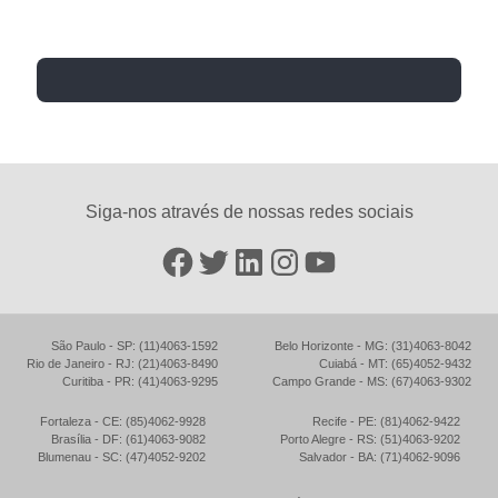
Siga-nos através de nossas redes sociais
Facebook
Twitter
LinkedIn
Instagram
YouTube
São Paulo - SP: (11)4063-1592
Belo Horizonte - MG: (31)4063-8042
Rio de Janeiro - RJ: (21)4063-8490
Cuiabá - MT: (65)4052-9432
Curitiba - PR: (41)4063-9295
Campo Grande - MS: (67)4063-9302
Fortaleza - CE: (85)4062-9928
Recife - PE: (81)4062-9422
Brasília - DF: (61)4063-9082
Porto Alegre - RS: (51)4063-9202
Blumenau - SC: (47)4052-9202
Salvador - BA: (71)4062-9096