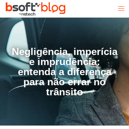
Negligência, imperícia
e imprudência:
entenda a diferença
para não errar no
trânsito