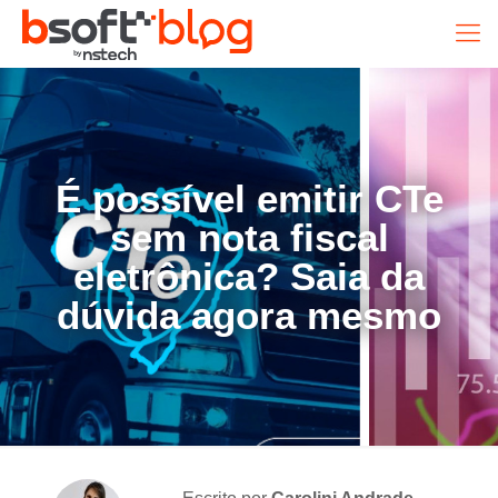
É possível emitir CTe
sem nota fiscal
eletrônica? Saia da
dúvida agora mesmo