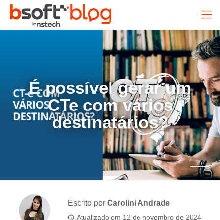
É possível gerar um
CTe com vários
destinatários?
Escrito por
Carolini Andrade
Atualizado em
12 de novembro de 2024