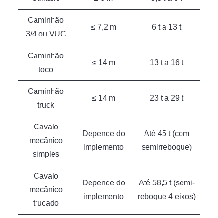
Caminhão
≤ 7,2 m
6 t a 13 t
3/4 ou VUC
Caminhão
≤ 14 m
13 t a 16 t
toco
Caminhão
≤ 14 m
23 t a 29 t
truck
Cavalo
Depende do
Até 45 t (com
mecânico
implemento
semirreboque)
simples
Cavalo
Depende do
Até 58,5 t (semi-
mecânico
implemento
reboque 4 eixos)
trucado