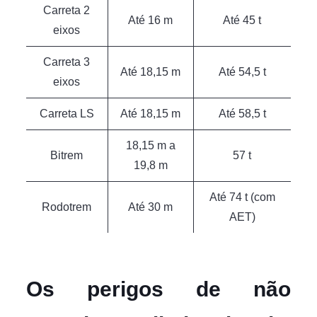
Carreta 2
Até 16 m
Até 45 t
eixos
Carreta 3
Até 18,15 m
Até 54,5 t
eixos
Carreta LS
Até 18,15 m
Até 58,5 t
18,15 m a
Bitrem
57 t
19,8 m
Até 74 t (com
Rodotrem
Até 30 m
AET)
Os perigos de não