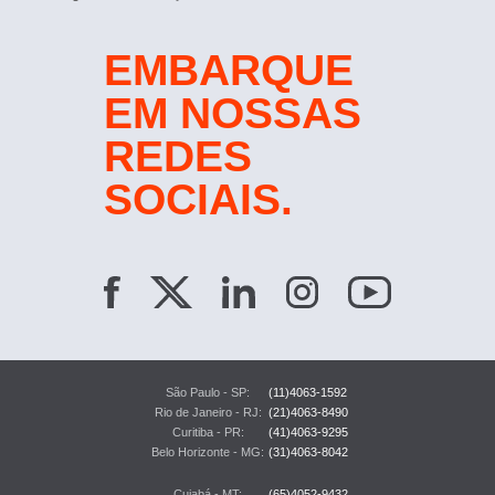
EMBARQUE
EM NOSSAS
REDES
SOCIAIS.
São Paulo - SP:
(11)4063-1592
Rio de Janeiro - RJ:
(21)4063-8490
Curitiba - PR:
(41)4063-9295
Belo Horizonte - MG:
(31)4063-8042
Cuiabá - MT:
(65)4052-9432