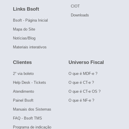
CIOT
Links Bsoft
Downloads
Bsoft - Página Inicial
Mapa do Site
Notícias/Blog
Materiais interativos
Clientes
Universo Fiscal
2° via boleto
O que é MDF-e ?
Help Desk - Tickets
O que é CT-e ?
Atendimento
O que é CT-e OS ?
Painel Bsoft
O que é NF-e ?
Manuais dos Sistemas
FAQ - Bsoft TMS
Programa de indicação