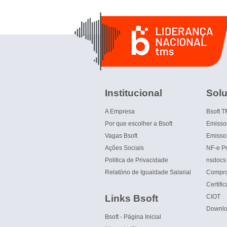
Institucional
Sol
A Empresa
Bsoft 
Por que escolher a Bsoft
Emisso
Vagas Bsoft
Emisso
Ações Sociais
NF-e Pr
Politica de Privacidade
nsdocs
Relatório de Igualdade Salarial
Compro
Certific
Links Bsoft
CIOT
Downl
Bsoft - Página Inicial