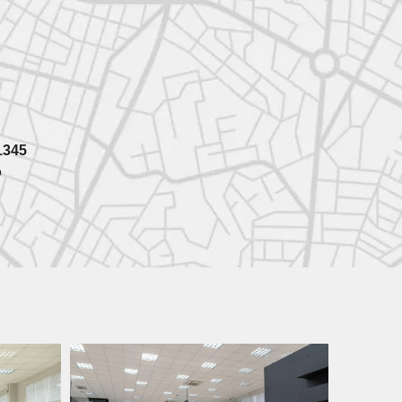
1345
o