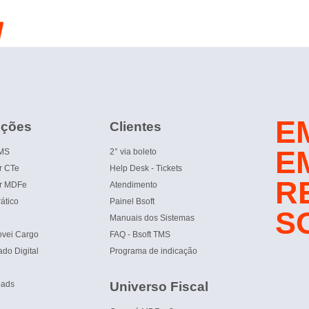
E
uções
Clientes
E
TMS
2° via boleto
r CTe
Help Desk - Tickets
R
r MDFe
Atendimento
ático
Painel Bsoft
S
Manuais dos Sistemas
vei Cargo
FAQ - Bsoft TMS
ado Digital
Programa de indicação
oads
Universo Fiscal