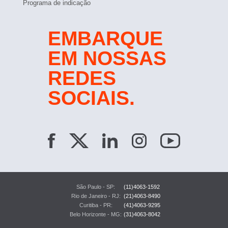
Programa de indicação
EMBARQUE
EM NOSSAS
REDES
SOCIAIS.
São Paulo - SP:
(11)4063-1592
Rio de Janeiro - RJ:
(21)4063-8490
Curitiba - PR:
(41)4063-9295
Belo Horizonte - MG:
(31)4063-8042