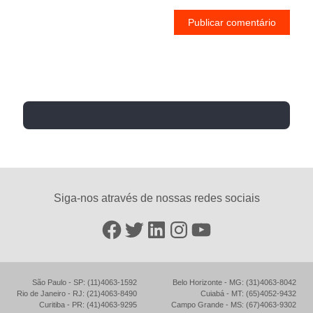
Siga-nos através de nossas redes sociais
Facebook
Twitter
LinkedIn
Instagram
YouTube
São Paulo - SP: (11)4063-1592
Belo Horizonte - MG: (31)4063-8042
Rio de Janeiro - RJ: (21)4063-8490
Cuiabá - MT: (65)4052-9432
Curitiba - PR: (41)4063-9295
Campo Grande - MS: (67)4063-9302