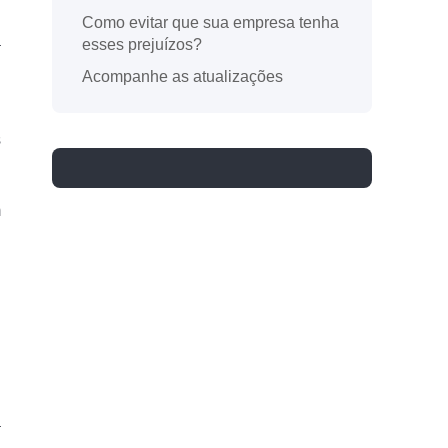
Como evitar que sua empresa tenha
a
esses prejuízos?
Acompanhe as atualizações
.
s
m
e
a