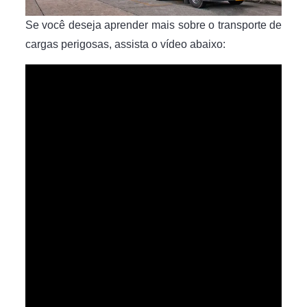
Se você deseja aprender mais sobre o transporte de
cargas perigosas, assista o vídeo abaixo: