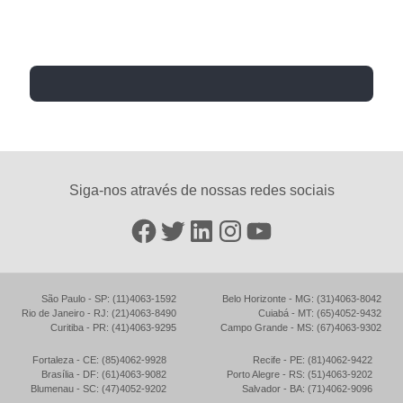
Siga-nos através de nossas redes sociais
Facebook
Twitter
LinkedIn
Instagram
YouTube
São Paulo - SP: (11)4063-1592
Belo Horizonte - MG: (31)4063-8042
Rio de Janeiro - RJ: (21)4063-8490
Cuiabá - MT: (65)4052-9432
Curitiba - PR: (41)4063-9295
Campo Grande - MS: (67)4063-9302
Fortaleza - CE: (85)4062-9928
Recife - PE: (81)4062-9422
Brasília - DF: (61)4063-9082
Porto Alegre - RS: (51)4063-9202
Blumenau - SC: (47)4052-9202
Salvador - BA: (71)4062-9096