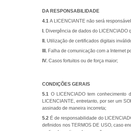
DA RESPONSABILIDADE
4.1
A LICENCIANTE não será responsável 
I.
Divergência de dados do LICENCIADO que 
II.
Utilização de certificados digitais invál
III.
Falha de comunicação com a Internet 
IV.
Casos fortuitos ou de força maior;
CONDIÇÕES GERAIS
5.1
O LICENCIADO tem conhecimento da 
LICENCIANTE, entretanto, por ser um SOF
assinado de maneira incorreta;
5.2
É de responsabilidade do LICENCIADO
definidos nos TERMOS DE USO, caso encon