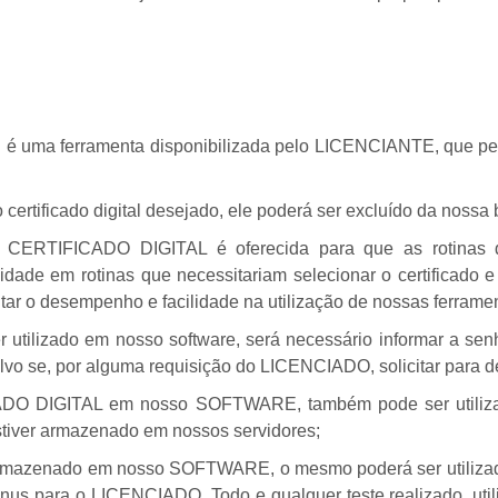
al é uma ferramenta disponibilizada pelo LICENCIANTE, que p
tificado digital desejado, ele poderá ser excluído da nossa
 CERTIFICADO DIGITAL é oferecida para que as rotinas qu
idade em rotinas que necessitariam selecionar o certificado 
ntar o desempenho e facilidade na utilização de nossas ferrame
ser utilizado em nosso software, será necessário informar a s
lvo se, por alguma requisição do LICENCIADO, solicitar para 
DO DIGITAL em nosso SOFTWARE, também pode ser utilizad
estiver armazenado em nossos servidores;
er armazenado em nosso SOFTWARE, o mesmo poderá ser utilizad
us para o LICENCIADO. Todo e qualquer teste realizado, utiliza