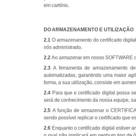
em cartório.
DO ARMAZENAMENTO E UTILIZAÇÃO
2.1
O armazenamento do certificado digit
nós administrado.
2.2
Ao armazenar em nosso SOFTWARE o cer
2.3
A ferramenta de armazenamento de
automatizadas, garantindo uma maior agil
forma, a sua utilização, consiste em aume
2.4
Para que o certificado digital possa 
será de conhecimento da nossa equipe, sa
2.5
A função de armazenar o CERTIFICA
sendo possível replicar o certificado que 
2.6
Enquanto o certificado digital estiv
o qual não implicará em nenhum tipo de ôn