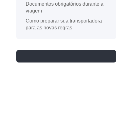
m
Documentos obrigatórios durante a
viagem
e
Como preparar sua transportadora
para as novas regras
e
e
s
o
o