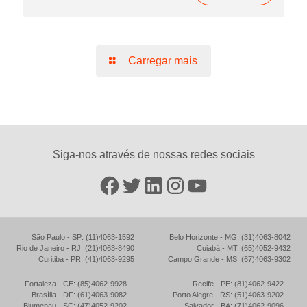
Carregar mais
Siga-nos através de nossas redes sociais
Facebook
Twitter
LinkedIn
Instagram
YouTube
São Paulo - SP: (11)4063-1592
Belo Horizonte - MG: (31)4063-8042
Rio de Janeiro - RJ: (21)4063-8490
Cuiabá - MT: (65)4052-9432
Curitiba - PR: (41)4063-9295
Campo Grande - MS: (67)4063-9302
Fortaleza - CE: (85)4062-9928
Recife - PE: (81)4062-9422
Brasília - DF: (61)4063-9082
Porto Alegre - RS: (51)4063-9202
Blumenau - SC: (47)4052-9202
Salvador - BA: (71)4062-9096